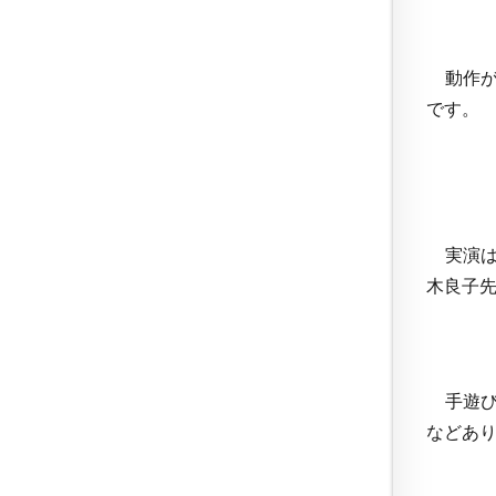
動作が
です。
実演は
木良子
手遊び
などあ