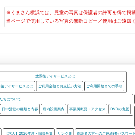
※くまさん横浜では、児童の写真は保護者の許可を得て掲
当ページで使用している写真の無断コピー／使用はご遠慮
放課後デイサービスとは
課後デイサービスとは
ご利用金額とお支払い方法
ご利用開始までの手順
たちについて
日中活動の種類と内容
所内設備案内
事業所概要・アクセス
DVDの出版
【求人】2026年度・職員募集
リンク集
保護者の方へのご連絡(要パスワード