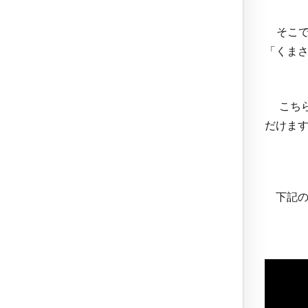
そこで
「くま
こちら
だけま
下記のY