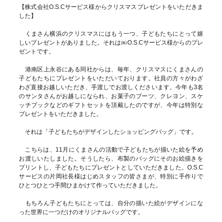
【株式会社O.S.Cサービス様からクリスマスプレゼントをいただきま
した】
くまさん横浜のクリスマスにはもう一つ、子どもたちにとって嬉
しいプレゼントがありました。それは㈱O.S.Cサービス様からのプレ
ゼントです。
港南区上永谷にある同社からは、毎年、クリスマスにくまさんの
子どもたちにプレゼントをいただいております。社員の方々がわざ
わざ直接お越しいただき、手渡しでお渡しくださいます。今年も3名
のサンタさんがお越しになられ、お菓子のブーツ、クレヨン、スケ
ッチブックなどのギフトセットを頂戴したのですが、今年は特別な
プレゼントをいただきました。
それは「子どもたちがデザインしたショッピングバッグ」です。
こちらは、11月にくまさんの活動で子どもたちが描いた絵を予め
お渡しいたしました。そうしたら、布製のバッグにそのお絵描きを
プリントし、子どもたちにプレゼントとしていただきました。O.S.C
サービスの片岡社長様はじめスタッフの皆さまが、特別に手作りで
ひとつひとつ手間ひまかけて作っていただきました。
もちろん子どもたちにとっては、自分の描いた絵がデザインにな
った世界に一つだけのオリジナルバッグです。