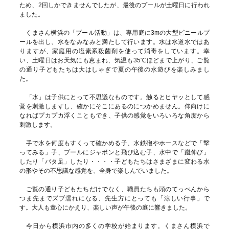
ため、2回しかできませんでしたが、最後のプールが土曜日に行われ
ました。
くまさん横浜の「プール活動」は、専用庭に3mの大型ビニールプ
ールを出し、水をなみなみと満たして行います。水は水道水ではあ
りますが、家庭用の塩素系殺菌剤を使って消毒をしています。幸
い、土曜日はお天気にも恵まれ、気温も35℃ほどまで上がり、ご覧
の通り子どもたちは大はしゃぎで夏の午後の水遊びを楽しみまし
た。
「水」は子供にとって不思議なものです。触るとヒヤッとして感
覚を刺激しますし、確かにそこにあるのにつかめません。仰向けに
なればプカプカ浮くこともでき、子供の感覚をいろいろな角度から
刺激します。
手で水を何度もすくって確かめる子、水鉄砲やホースなどで「撃
ってみる」子、プールにジャボンと飛び込む子、水中で「蹴伸び」
したり「バタ足」したり・・・・子どもたちはさまざまに変わる水
の形やその不思議な感覚を、全身で楽しんでいました。
ご覧の通り子どもたちだけでなく、職員たちも頭のてっぺんから
つま先までズブ濡れになる、先生方にとっても「涼しい行事」で
す。大人も童心にかえり、楽しい声が午後の庭に響きました。
今日から横浜市内の多くの学校が始まります。くまさん横浜で