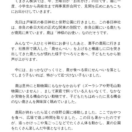
くまさん横浜では、今、土曜日が「お出かけ」の日です。週に一
度、小学生から高校生まで両事業所合同で、見聞を広めにあちこち
にお出かけしていきます。
先日は戸塚区の春日神社と俣野公園に行きました。この春日神社
は、奈良の春日大社の正式な関東の別院で、奈良公園にいる鹿たち
が鹿苑に来ています。鹿は「神様のお使い」なのだそうです。
みんなで一人ひとり神社にお参りしたあと、裏手の鹿苑に行きま
す。社務所で購入した「鹿せんべい」を上げると柵越しに口を突き
出してきた鹿たちが慣れた様子でぺろりと食べ、子どもたちから歓
声が上がります。
中には、おっかなびっくりと、鹿が食べる前にせんべいを落とし
てしまう子もいれば、怖がって近づけない子もいました。
鹿は意外にと動物園にもなかなかおらず（ズーラシアや野毛山動
物園にいません）、まして家庭で飼っている人もいなくて、なかな
か実物を見る機会のない動物です。子どもたちはめったに見る機会
のない鹿さんを興味深く眺めていました。
鹿苑が終わったら近くの俣野公園に移動しました。ここでおやつ
を食べ、広場で遊ぶ時間を取りました。この日も暑かったのです
が、追っかけっこや鬼ごっこなどでたくさん体を動かし、夏の公園
をたくさん楽しんだ午後となりました。