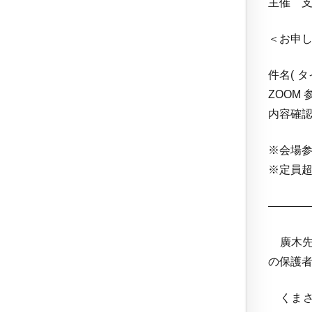
主催 
＜お申
件名( 
ZOOM 
内容確
※会場
※定員
———
廣木先
の保護
くまさ