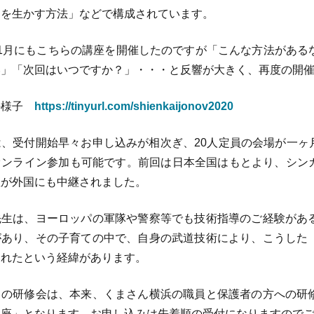
力を生かす方法」などで構成されています。
1月にもこちらの講座を開催したのですが「こんな方法がある
い」「次回はいつですか？」・・・と反響が大きく、再度の開
の様子
https://tinyurl.com/shienkaijonov2020
、受付開始早々お申し込みが相次ぎ、20人定員の会場が一ヶ月
オンライン参加も可能です。前回は日本全国はもとより、シンガ
座が外国にも中継されました。
生は、ヨーロッパの軍隊や警察等でも技術指導のご経験があ
があり、その子育ての中で、自身の武道技術により、こうした
されたという経緯があります。
の研修会は、本来、くまさん横浜の職員と保護者の方への研
講座」となります。お申し込みは先着順の受付になりますので