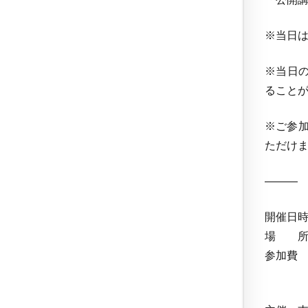
※当日
※当日の
ること
※ご参加
ただけ
——
開催日時 
場 所
参加費
500