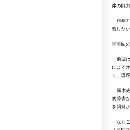
体の能
昨年1
習した
※前回
前回は
による
り、講
廣木先
的障害
を開発
なおこ
「公開