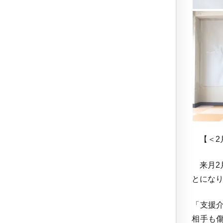
【＜2
来月2
とにな
「支援
相手も