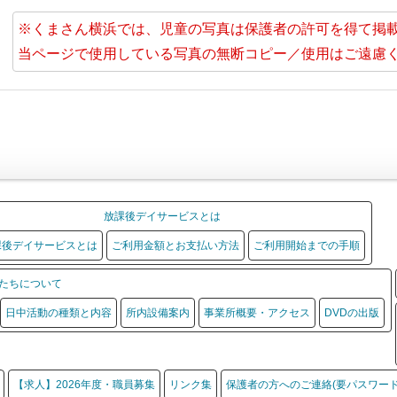
※くまさん横浜では、児童の写真は保護者の許可を得て掲
当ページで使用している写真の無断コピー／使用はご遠慮
放課後デイサービスとは
課後デイサービスとは
ご利用金額とお支払い方法
ご利用開始までの手順
たちについて
日中活動の種類と内容
所内設備案内
事業所概要・アクセス
DVDの出版
【求人】2026年度・職員募集
リンク集
保護者の方へのご連絡(要パスワード