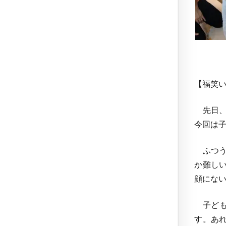
【福笑
先日、
今回は
ふつう
か難し
顔にな
子ども
す。あ