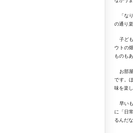
なかう
「なり
の通り
子ども
ウトの
ものも
お部屋
です。
味を楽
早いも
に「日
るんだ