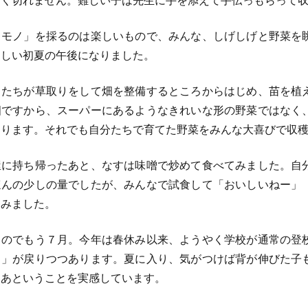
まく切れません。難しい子は先生に手を添えて手伝っもらって
モノ」を採るのは楽しいもので、みんな、しげしげと野菜を
楽しい初夏の午後になりました。
たちが草取りをして畑を整備するところからはじめ、苗を植
畑ですから、スーパーにあるようなきれいな形の野菜ではなく
あります。それでも自分たちで育てた野菜をみんな大喜びで収
に持ち帰ったあと、なすは味噌で炒めて食べてみました。自
ほんの少しの量でしたが、みんなで試食して「おいしいねー」
しみました。
のでもう７月。今年は春休み以来、ようやく学校が通常の登
常」が戻りつつあります。夏に入り、気がつけば背が伸びた子
なあということを実感しています。