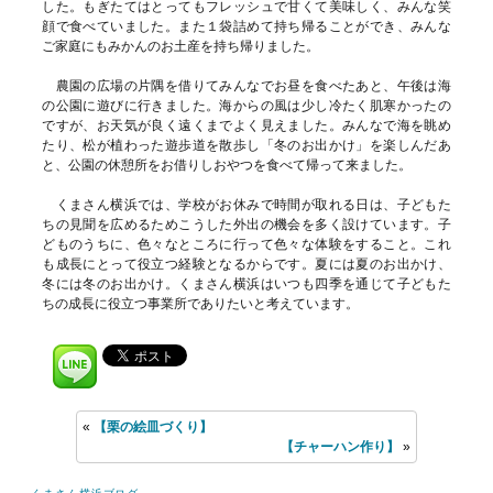
した。もぎたてはとってもフレッシュで甘くて美味しく、みんな笑
顔で食べていました。また１袋詰めて持ち帰ることができ、みんな
ご家庭にもみかんのお土産を持ち帰りました。
農園の広場の片隅を借りてみんなでお昼を食べたあと、午後は海
の公園に遊びに行きました。海からの風は少し冷たく肌寒かったの
ですが、お天気が良く遠くまでよく見えました。みんなで海を眺め
たり、松が植わった遊歩道を散歩し「冬のお出かけ」を楽しんだあ
と、公園の休憩所をお借りしおやつを食べて帰って来ました。
くまさん横浜では、学校がお休みで時間が取れる日は、子どもた
ちの見聞を広めるためこうした外出の機会を多く設けています。子
どものうちに、色々なところに行って色々な体験をすること。これ
も成長にとって役立つ経験となるからです。夏には夏のお出かけ、
冬には冬のお出かけ。くまさん横浜はいつも四季を通じて子どもた
ちの成長に役立つ事業所でありたいと考えています。
«
【栗の絵皿づくり】
【チャーハン作り】
»