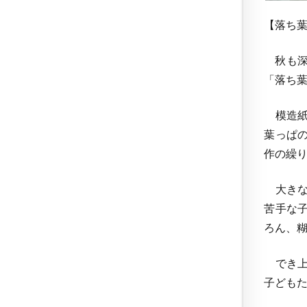
【落ち
秋も深
「落ち
模造紙
葉っぱ
作の繰
大きな
苦手な
ろん、
でき上
子ども