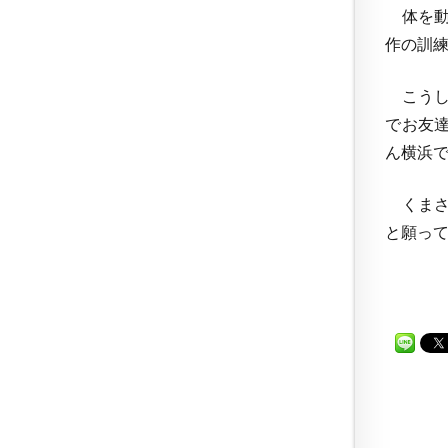
体を動
作の訓
こうし
でお友
ん横浜
くまさ
と願っ