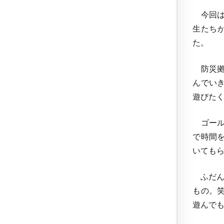
今回は
生たち
た。
防災拠
んでい
遊びた
ゴール
で時間
いても
ふだん
もの。
遊んで