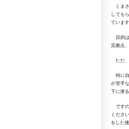
くまさ
しても
ていま
目的は
災拠点
ただ、
特に自
が苦手
下に潜
ですの
くださ
をした