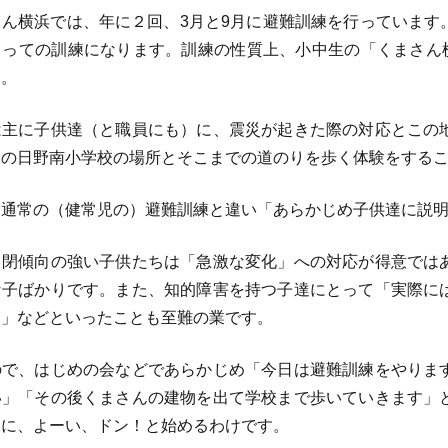
ん横浜では、年に２回、3月と9月に避難訓練を行っています
らっての訓練になります。訓練の性質上、小中生の「くまさん横
す。
主に子供達（と職員にも）に、震災が起きた際の対応とこの
」の日野南小学校の場所とそこまでの道のりを歩く体験をする
通常の（健常児の）避難訓練と違い「あらかじめ子供達に説明
閉傾向の強い子供たちは「急激な変化」への対応が得意では
な子ばかりです。また、知的障害を持つ子達にとって「実際に
る」などといったことも至難の業です。
で、はじめの会などであらかじめ「今日は避難訓練をやりま
い」「その後くまさんの建物を出て学校まで歩いていきます」
後に、よーい、ドン！と始めるわけです。