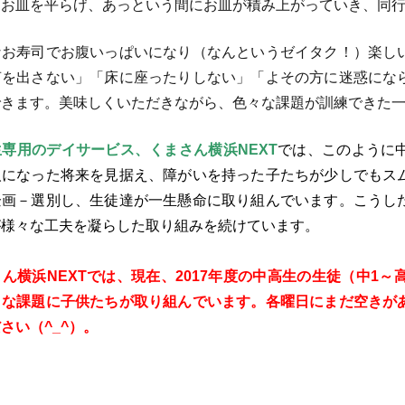
とお皿を平らげ、あっという間にお皿が積み上がっていき、同
お寿司でお腹いっぱいになり（なんというゼイタク！）楽し
声を出さない」「床に座ったりしない」「よその方に迷惑にな
きます。美味しくいただきながら、色々な課題が訓練できた一日
専用のデイサービス、くまさん横浜NEXT
では、このように
人になった将来を見据え、障がいを持った子たちが少しでもス
企画－選別し、生徒達が一生懸命に取り組んでいます。こうし
が様々な工夫を凝らした取り組みを続けています。
横浜NEXTでは、現在、2017年度の中高生の生徒（中1～高
々な課題に子供たちが取り組んでいます。各曜日にまだ空きが
さい（^_^）。