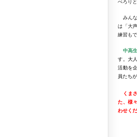
ぺろり
みんな
は「大
練習もで
中高生
す。大
活動を
員たち
くまさん
た、様
わせくだ