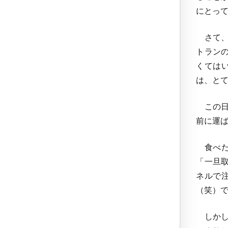
にとっ
さて、
トラン
くては
は、と
この日
前に運
食べた
「一旦
ネルで
（笑）
しかし