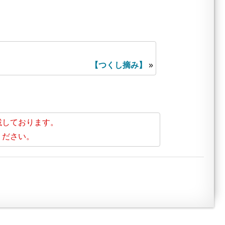
【つくし摘み】
»
載しております。
ください。