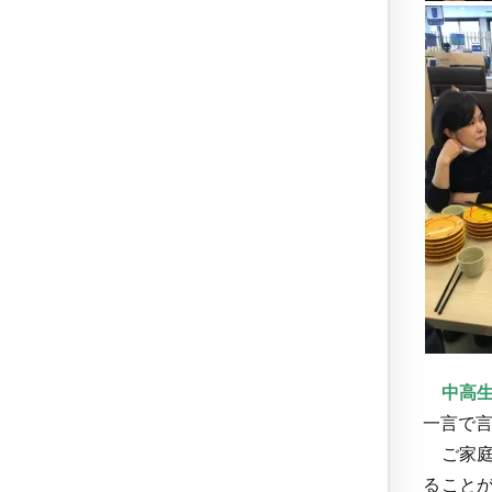
中高生
一言で
ご家庭
ること