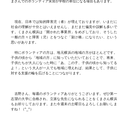
まさんでのボランティア実習が学校の単位になる場合もあります。
現在、日本では知的障害児（者）が増えておりますが、いまだに
社会の理解が十分とはいえませんし、まだまだ偏見や誤解も多いで
す。くまさん横浜は「開かれた事業所」をめざしており、そうした
一般の方々と障害（児）とをつなぐ「架け橋」になりたい、という
思いがあります。
特にボランティアの方は、地元横浜の地域の方がほとんどです。
子供の頃から「地域の方」に知っていただいておくことで、将来、
子供たちが大人になった時に「あ、この子、子供の頃から知ってる
よ！」という大人が一人でも地域に増えれば、結果として、子供に
対する支援の輪を広げることにつながります。
吉野さん、毎週のボランティアありがとうございます。ぜひ第一
志望の大学に合格され、立派な先生になられることをくまさん横浜
もお祈りしております。また今週末の土曜日もよろしくお願いしま
すね！（^_^）