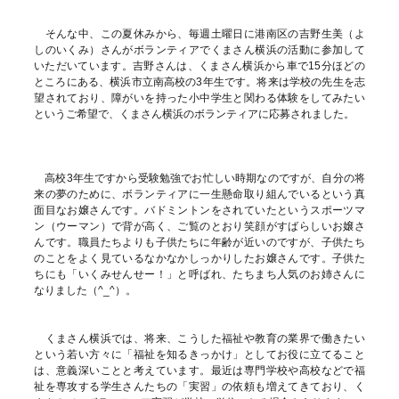
そんな中、この夏休みから、毎週土曜日に港南区の吉野生美（よ
しのいくみ）さんがボランティアでくまさん横浜の活動に参加して
いただいています。吉野さんは、くまさん横浜から車で15分ほどの
ところにある、横浜市立南高校の3年生です。将来は学校の先生を志
望されており、障がいを持った小中学生と関わる体験をしてみたい
というご希望で、くまさん横浜のボランティアに応募されました。
高校3年生ですから受験勉強でお忙しい時期なのですが、自分の将
来の夢のために、ボランティアに一生懸命取り組んでいるという真
面目なお嬢さんです。バドミントンをされていたというスポーツマ
ン（ウーマン）で背が高く、ご覧のとおり笑顔がすばらしいお嬢さ
んです。職員たちよりも子供たちに年齢が近いのですが、子供たち
のことをよく見ているなかなかしっかりしたお嬢さんです。子供た
ちにも「いくみせんせー！」と呼ばれ、たちまち人気のお姉さんに
なりました（^_^）。
くまさん横浜では、将来、こうした福祉や教育の業界で働きたい
という若い方々に「福祉を知るきっかけ」としてお役に立てること
は、意義深いことと考えています。最近は専門学校や高校などで福
祉を専攻する学生さんたちの「実習」の依頼も増えてきており、く