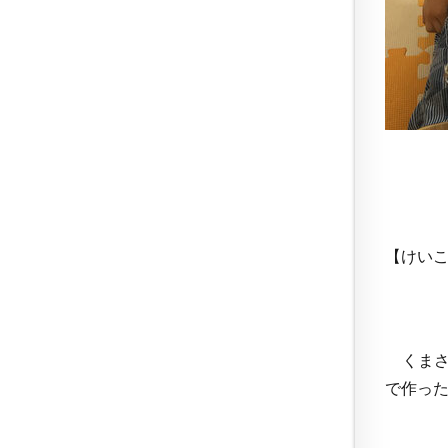
【けい
くまさ
で作っ