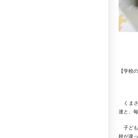
【学校
くまさ
達と、
子ども
校が違