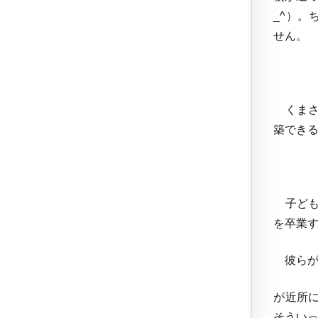
_^）
せん。
くまさ
築でき
子ども
を卒業
彼らが
が近所
そうい