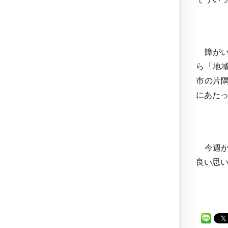
障がい
ら「地
市の片
にあた
今週か
良い思い