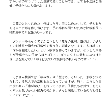
すが、砂のザラザラした感触で遊ぶことができ、とても不思議な感
触で子供たちに人気があります。
ご覧のとおり丸めたり伸ばしたり、型にはめたりして、子どもた
ちは自由に形を作り遊びます。手の感触が面白いためか比較的長い
時間集中できる遊びの一つです。
ダンボールもそうですがこうした「無形の素材」遊びは、子供た
ちの創造性や指先の巧緻性を養う良い訓練となります。人は誰しも
「何かを創造したい」という欲求を持っていますが、そうした気持
ちが子供たちの手からほとばしり、ダイレクトに素材にぶつけら
れ、形を変えていく様子は見ていて気持ちの良いものです（^_^）。
くまさん横浜では「積み木」や「型はめ」といった、形状が決め
られている玩具での活動もおこなっていますが、時々、こうした自
由度の高い「素材遊び」を行っています。子供たちが持つ、おそら
く本人も気づかない能力の何かを、きっと刺激しているのだと信じ
ています（^_^）。