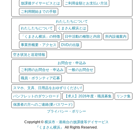
放課後デイサービスとは
ご利用金額とお支払い方法
ご利用開始までの手順
わたしたちについて
わたしたちについて
くまさん横浜とは
「くまさん横浜」の特徴
日中活動の種類と内容
所内設備案内
事業所概要・アクセス
DVDの出版
空き状況と送迎情報
お問合せ・申込み
ご利用のお問合せ・申込み
一般のお問合せ
職員・ボランティア応募
スマホ、文具、日用品をおゆずりください!
パンフレットのダウンロード
【求人】2026年度・職員募集
リンク集
保護者の方へのご連絡(要パスワード)
プライバシー・ポリシー
Copyright ©
横浜市・港南台の放課後等デイサービス
『くまさん横浜』
All Rights Reserved.