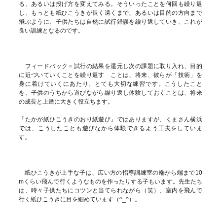
る。あるいは投げ方を変えてみる。そういったことを何回も繰り返
し、もっとも紙ひこうきが長く遠くまで、あるいは目的の方向まで
飛ぶように、子供たちは自然に試行錯誤を繰り返していき、これが
良い訓練となるのです。
フィードバック＝試行の結果を還元し次の課題に取り入れ、目的
に近づいていくことを繰り返す ことは、将来、彼らが「技術」を
身に着けていくにあたり、とても大切な練習です。こうしたこと
を、子供のうちから遊びながら繰り返し体験しておくことは、将来
の成長と上達に大きく役立ちます。
「たかが紙ひこうきのおり紙遊び」ではありますが、くまさん横浜
では、こうしたことも遊びなから体験できるよう工夫をしていま
す。
紙ひこうきが上手な子は、広い方の指導訓練室の端から端まで10
mくらい飛んで行くようなものを作ったりする子もいます。先生たち
は、時々子供たちにコツンと当てられながら（笑）、室内を飛んで
行く紙ひこうきに目を細めています（^_^）。