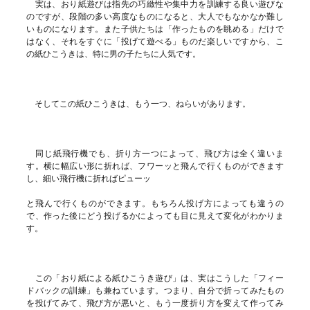
実は、おり紙遊びは指先の巧緻性や集中力を訓練する良い遊びな
のですが、段階の多い高度なものになると、大人でもなかなか難し
いものになります。また子供たちは「作ったものを眺める」だけで
はなく、それをすぐに「投げて遊べる」ものだ楽しいですから、こ
の紙ひこうきは、特に男の子たちに人気です。
そしてこの紙ひこうきは、もう一つ、ねらいがあります。
同じ紙飛行機でも、折り方一つによって、飛び方は全く違いま
す。横に幅広い形に折れば、フワーッと飛んで行くものができます
し、細い飛行機に折ればピューッ
と飛んで行くものができます。もちろん投げ方によっても違うの
で、作った後にどう投げるかによっても目に見えて変化がわかりま
す。
この「おり紙による紙ひこうき遊び」は、実はこうした「フィー
ドバックの訓練」も兼ねています。つまり、自分で折ってみたもの
を投げてみて、飛び方が悪いと、もう一度折り方を変えて作ってみ