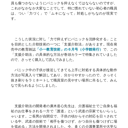
員も傷つかないようにパニックを抑えなくてはならないのですが、
これがなかなか大変なことでして、特に慣れていない初心者の職員
は、つい「力づく」で「ムキになって」対処しがちなのが現実で
す。
こうした状況に対し「力で抑えずにパニックを沈静化する」こと
を目的とした介助技術の一つに「支援介助法」があります。現在発
売中の教育雑誌
「小一教育技術」の６月号（小学館発行）
で、この
「支援介助法」の具体的な方法が巻頭カラーで特集されていました
ので、さっそく購入して読んでみました。
パニック中の子供が接近してきても上手に対処する具体的な動作
方法が写真入りで解説してあり、分かりやすかったので、さっそく
抜き刷りをラミネートして職員室の見やすい場所に吊るして、みん
なで見られるようにしました。
支援介助法の開発者の廣木道心先生は、介護福祉士でご自身も福
祉のお仕事をされる一方で「護道」という武道の宗家でもいらっし
ゃいます。ご長男が自閉症で、子供の頃からその対応を日々されて
いる中、武道の技術で「相手を傷つけず、かつ自分も傷つけずに場
を収める」方法を開発されました。今、多くの介護事業所や大学な