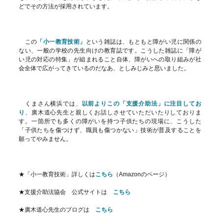
どでその方法が採用されています。
この
「小一教育技術」
という雑誌は、もともと障がい児に関係の
ない、一般の学校の先生向けの教育誌です。こうした雑誌に「障が
い児の対応の特集」が組まれること自体、障がいへの取り組みが社
会全体で広がってきているのだなあ、としみじみと思いました。
くまさん横浜では、
以前よりこの「支援介助法」に注目してお
り
、廣木道心先生と親しくお話しさせていただいたりしておりま
す。一箇所でも多くの障がいを持つ子供たちの現場に、こうした
「子供たちを傷つけず、職員も傷つかない」技術が普及することを
願ってやみません。
★「小一教育技術」詳しくは
こちら
（Amazonのページ）
★支援介助法協会 公式サイトは
こちら
★廣木道心先生のブログは
こちら