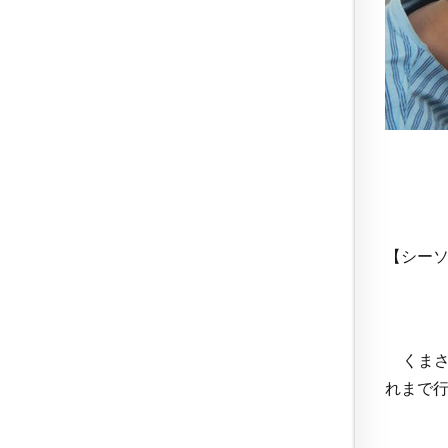
【シー
くまさ
れまで