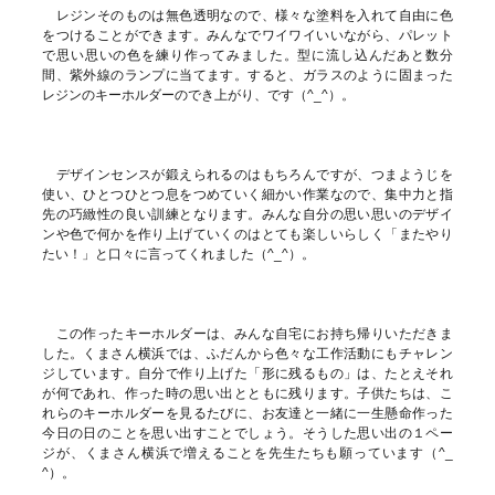
レジンそのものは無色透明なので、様々な塗料を入れて自由に色
をつけることができます。みんなでワイワイいいながら、パレット
で思い思いの色を練り作ってみました。型に流し込んだあと数分
間、紫外線のランプに当てます。すると、ガラスのように固まった
レジンのキーホルダーのでき上がり、です（^_^）。
デザインセンスが鍛えられるのはもちろんですが、つまようじを
使い、ひとつひとつ息をつめていく細かい作業なので、集中力と指
先の巧緻性の良い訓練となります。みんな自分の思い思いのデザイ
ンや色で何かを作り上げていくのはとても楽しいらしく「またやり
たい！」と口々に言ってくれました（^_^）。
この作ったキーホルダーは、みんな自宅にお持ち帰りいただきま
した。くまさん横浜では、ふだんから色々な工作活動にもチャレン
ジしています。自分で作り上げた「形に残るもの」は、たとえそれ
が何であれ、作った時の思い出とともに残ります。子供たちは、こ
れらのキーホルダーを見るたびに、お友達と一緒に一生懸命作った
今日の日のことを思い出すことでしょう。そうした思い出の１ペー
ジが、くまさん横浜で増えることを先生たちも願っています（^_
^）。