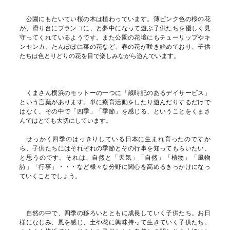
公園にもたいてい桜の木は植わっています。薄ピンク色の桜の花
が、滑り台にブランコに、と夢中になって遊ぶ子供たちを優しく見
守ってくれているようです。また公園の花壇にもチューリップやキ
ンセンカ、たんぽぽに菜の花など、春の花が咲き始めており、子供
たちは色とりどりの花を目で楽しみながら遊んでいます。
くまさん横浜のモットーの一つに「歳時記のあるデイサービス」
という言葉があります。単に療育活動をしたり遊んだりするだけで
はなく、その中で「四季」「季節」を感じる、ということをくまさ
んではとても大切にしています。
せっかく四季のはっきりしている日本に生まれ育ったのですか
ら、子供たちにはそれぞれの季節とその行事を知ってもらいたい、
と思うのです。それは、自然と「天気」「自然」「植物」「風物
詩」「行事」・・・など様々な分野に関心を高めるきっかけになっ
ていくことでしょう。
自然の中で、四季の移ろいとともに成長していく子供たち。お日
様になじみ、風を感じ、土や花に興味持って生きていく子供たち。