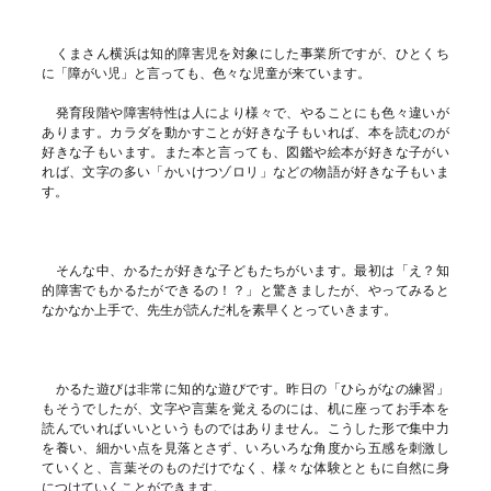
くまさん横浜は知的障害児を対象にした事業所ですが、ひとくち
に「障がい児」と言っても、色々な児童が来ています。
発育段階や障害特性は人により様々で、やることにも色々違いが
あります。カラダを動かすことが好きな子もいれば、本を読むのが
好きな子もいます。また本と言っても、図鑑や絵本が好きな子がい
れば、文字の多い「かいけつゾロリ」などの物語が好きな子もいま
す。
そんな中、かるたが好きな子どもたちがいます。最初は「え？知
的障害でもかるたができるの！？」と驚きましたが、やってみると
なかなか上手で、先生が読んだ札を素早くとっていきます。
かるた遊びは非常に知的な遊びです。昨日の「ひらがなの練習」
もそうでしたが、文字や言葉を覚えるのには、机に座ってお手本を
読んでいればいいというものではありません。こうした形で集中力
を養い、細かい点を見落とさず、いろいろな角度から五感を刺激し
ていくと、言葉そのものだけでなく、様々な体験とともに自然に身
につけていくことができます。