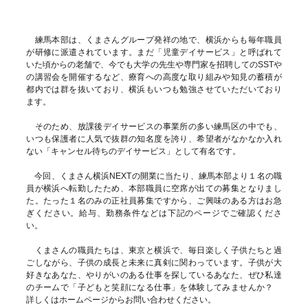
練馬本部は、くまさんグループ発祥の地で、横浜からも毎年職員
が研修に派遣されています。まだ「児童デイサービス」と呼ばれて
いた頃からの老舗で、今でも大学の先生や専門家を招聘してのSSTや
の講習会を開催するなど、療育への高度な取り組みや知見の蓄積が
都内では群を抜いており、横浜もいつも勉強させていただいており
ます。
そのため、放課後デイサービスの事業所の多い練馬区の中でも、
いつも保護者に人気で抜群の知名度を誇り、希望者がなかなか入れ
ない「キャンセル待ちのデイサービス」として有名です。
今回、くまさん横浜NEXTの開業に当たり、練馬本部より１名の職
員が横浜へ転勤したため、本部職員に空席が出ての募集となりまし
た。たった１名のみの正社員募集ですから、ご興味のある方はお急
ぎください。給与、勤務条件などは下記のページでご確認くださ
い。
くまさんの職員たちは、東京と横浜で、毎日楽しく子供たちと過
ごしながら、子供の成長と未来に真剣に関わっています。子供が大
好きなあなた、やりがいのある仕事を探しているあなた、ぜひ私達
のチームで「子どもと笑顔になる仕事」を体験してみませんか？
詳しくはホームページからお問い合わせください。