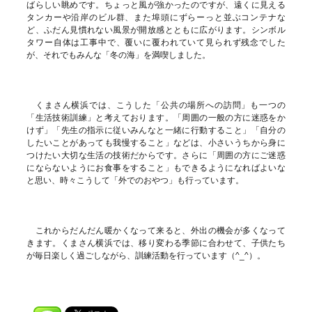
ばらしい眺めです。ちょっと風が強かったのですが、遠くに見える
タンカーや沿岸のビル群、また埠頭にずらーっと並ぶコンテナな
ど、ふだん見慣れない風景が開放感とともに広がります。シンボル
タワー自体は工事中で、覆いに覆われていて見られず残念でした
が、それでもみんな「冬の海」を満喫しました。
くまさん横浜では、こうした「公共の場所への訪問」も一つの
「生活技術訓練」と考えております。「周囲の一般の方に迷惑をか
けず」「先生の指示に従いみんなと一緒に行動すること」「自分の
したいことがあっても我慢すること」などは、小さいうちから身に
つけたい大切な生活の技術だからです。さらに「周囲の方にご迷惑
にならないようにお食事をすること」もできるようになればよいな
と思い、時々こうして「外でのおやつ」も行っています。
これからだんだん暖かくなって来ると、外出の機会が多くなって
きます。くまさん横浜では、移り変わる季節に合わせて、子供たち
が毎日楽しく過ごしながら、訓練活動を行っています（^_^）。