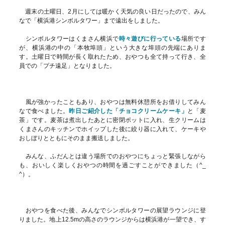
週末の土曜日、2月にしては暖かく天気の良い日だったので、みん
なで「横浜港シンボルタワー」まで遠出をしました。
シンボルタワーはくまさん横浜で
時々遊びに行っている
場所です
が、横浜港の中の「本牧埠頭」という大きな埠頭の先端にありま
す。土曜日で時間が長く取れたため、おやつも全て持って行き、全
員での「プチ遠足」となりました。
風が強かったこともあり、おやつは無料休憩所をお借りしてみん
なで食べました。
昨日ご紹介した「チョコクリームケーキ」
と「麦
茶」です。麦茶は煮出したあとに密閉ポットに入れ、生クリームは
くまさんのキッチンでホイップした後に絞り器に入れて、ケーキや
おしぼりとともにそのまま搬送しました。
みんな、ふだんとは違う場所でのおやつにちょっと緊張しながら
も、おいしく楽しくおやつの時間を過ごすことができました（^_
^）。
おやつを食べた後、みんなでシンボルタワーの展望ラウンジに登
りました。地上12.5mの高さのラウンジからは横浜港が一望でき、す