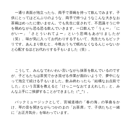
一通り表面が泡立ったら、両手で茶碗を持って飲んでみます。子
供にとってはどんぶりのような、両手で持つようなこんな大きなお
茶碗はめったに使いません。でも先生に促されて、不思議そうに中
を眺めながら恐る恐る飲んでいきます。一口飲んで「うぇー」「に
がいー」「さとういれてよー」という悲鳴もあがりましたが
（笑）、味が気に入ってお代わりする子もいて、先生たちもビック
リです。あんまり飲むと、今晩おうちで眠れなくなるんじゃないか
と心配するほどお代わりする子もいました（笑）。
こうして、みんなでわいわい言いながら抹茶を飲んでいるのです
が、子どもたちは茶筅でかき混ぜる作業が面白いようで、夢中にな
って泡立て続ける子もいました。飲み終わったら「結構なお点前で
した」という言葉を教えると「けっこーなおてまえれした」と、み
んな上手にご挨拶することができました（^_^）。
バックミュージックとして、宮城道雄の「春の海」の箏曲をか
け、琴の音を聞きながらつかのまの「お茶席」で、子供たちと一緒
に「お正月気分」を味わっています。