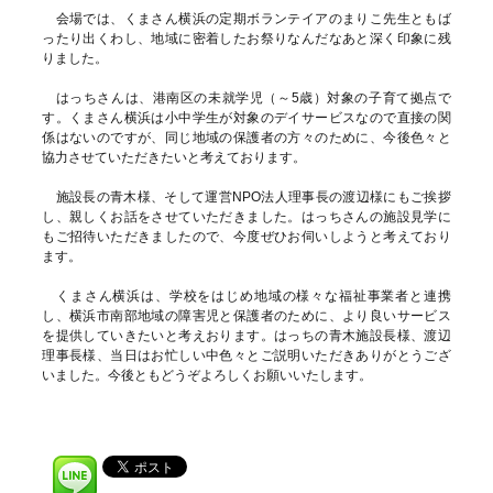
会場では、くまさん横浜の定期ボランテイアのまりこ先生ともば
ったり出くわし、地域に密着したお祭りなんだなあと深く印象に残
りました。
はっちさんは、港南区の未就学児（～5歳）対象の子育て拠点で
す。くまさん横浜は小中学生が対象のデイサービスなので直接の関
係はないのですが、同じ地域の保護者の方々のために、今後色々と
協力させていただきたいと考えております。
施設長の青木様、そして運営NPO法人理事長の渡辺様にもご挨拶
し、親しくお話をさせていただきました。はっちさんの施設見学に
もご招待いただきましたので、今度ぜひお伺いしようと考えており
ます。
くまさん横浜は、学校をはじめ地域の様々な福祉事業者と連携
し、横浜市南部地域の障害児と保護者のために、より良いサービス
を提供していきたいと考えおります。はっちの青木施設長様、渡辺
理事長様、当日はお忙しい中色々とご説明いただきありがとうござ
いました。今後ともどうぞよろしくお願いいたします。