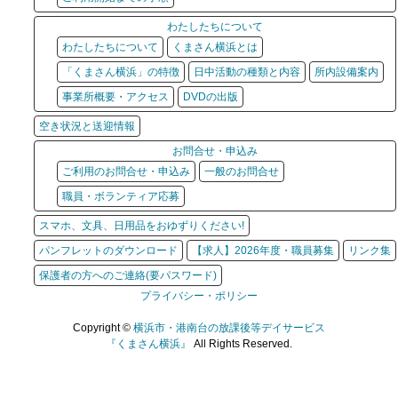
わたしたちについて
わたしたちについて
くまさん横浜とは
「くまさん横浜」の特徴
日中活動の種類と内容
所内設備案内
事業所概要・アクセス
DVDの出版
空き状況と送迎情報
お問合せ・申込み
ご利用のお問合せ・申込み
一般のお問合せ
職員・ボランティア応募
スマホ、文具、日用品をおゆずりください!
パンフレットのダウンロード
【求人】2026年度・職員募集
リンク集
保護者の方へのご連絡(要パスワード)
プライバシー・ポリシー
Copyright ©
横浜市・港南台の放課後等デイサービス
『くまさん横浜』
All Rights Reserved.