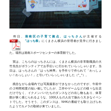
昨日、
港南区の子育て拠点、はっちさん
が主催する
「はっち祭」
にくまさん横浜の管理者が見学に行きまし
た。場所は港南スポーツセンターの体育館でした。
実は、こちらのはっちさんには、くまさん横浜の非常勤職員の大
竹先生がボランティアでお手伝いに行かれていらっしゃいます。当
日は、はっちさんの「はっち神輿」を手作りで作られて「わっしょ
い！わっしょい！」と引いていらっしゃいました（^_^）。
残念ながら会場内では写真撮影ができなかったのですが、午前中
の２時間程度の短い催しでしたが、工作やゲームなどの様々な出店
だけでなく、イクメンパパたちのダンスなどの出し物もあり、体育
館が狭く感じられるような、1000人もの人出で賑わう大きなイベン
トでした。そうそう、このダンスは、NHKの番組でも取り上げられ
たようでカメラの取材が来ていました。