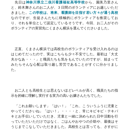
先日は
神奈川県立二俣川看護福祉高等学校
から、園美乃里さん
と、鈴木舞さんのお二人が、３日間のボランティアにお越しいただ
きました。
この学校は、将来、看護師を目指す若い方々が通う高校
なのですが、生徒さんたちに積極的にボランティアを推奨してお
り、それを単位として認定しているそうです。今回、お二人がその
ボランティアの実習先にくまさん横浜を選んでくださいました。
正直、くまさん横浜では高校生のボランティアを受け入れるのは
はじめてだったので、実はこちらも少々不安でした。最初は「大丈
夫かなあ・・・」と職員たちも気をもんでいたのですが、始まって
みたらそんな心配は取り越し苦労であることがすぐに分かりまし
た。
お二人とも高校生とは思えないほどレベルが高く、職員たちの指
示を的確に理解し実行する実力の高いお嬢さんたちでした。
「これお願いします」「はい！」「これ、こういうふうに児童と
やってくださいね」「はい！」・・・・と、常にキビキビ・テキパ
キとお手伝いしていただき、児童と一緒に決められた日中活動を行
っていただいただけではなく、ごはんやおやつの介助や、最後はそ
うじまでこなしていただきました。高校生とは言っても、さすがに