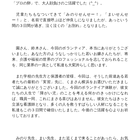
「プロの卵」で、大人顔負けのご活躍でした（^_^）。
児童たちもなついてきて「みのりせんせー！」「まいせんせ
ー！」と、名前で直接呼ぶほど仲良しになりましたが、あっという
間の３日間が過ぎ、泣く泣くの「お別れ」となりました。
園さん、鈴木さん、今回のボランティア、本当にありがとうござ
いました。あなた方のようなしっかりした若いお嬢さんたちが、将
来、介護や福祉の世界のプロフェッショナルを志しておられること
を、同じ業界の一員として私達も大変誇らしく思います。
また学校の先生方と保護者の皆様、今回は、そうした前途ある若
者たちの最初の「実習」先に、くまさん横浜をお選びいただきまし
て誠にありがとうございました。今回のボランテイア体験が、彼女
たちの人生で「障がい児」のことを考える何かのきっかけになれ
ば、職員一同、これにまさる喜びはありません。彼女たちはきっと
立派な看護師となり、多くの人を救うすばらしい人材になることを
私達もこの３日間で確信いたしました。今後のご活躍を心よりお祈
りしております。
みのり先生、まい先生、また近くまで来ることがあったら、お気