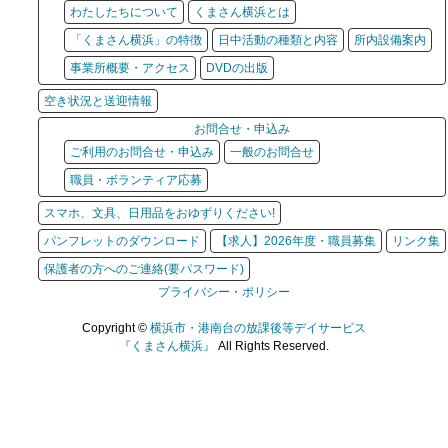
わたしたちについて
くまさん横浜とは
「くまさん横浜」の特徴
日中活動の種類と内容
所内設備案内
事業所概要・アクセス
DVDの出版
空き状況と送迎情報
お問合せ・申込み
ご利用のお問合せ・申込み
一般のお問合せ
職員・ボランティア応募
スマホ、文具、日用品をおゆずりください!
パンフレットのダウンロード
【求人】2026年度・職員募集
リンク集
保護者の方へのご連絡(要パスワード)
プライバシー・ポリシー
Copyright ©
横浜市・港南台の放課後等デイサービス
『くまさん横浜』
All Rights Reserved.