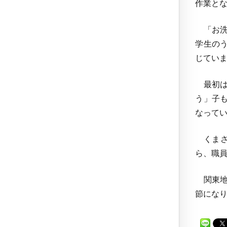
作業と
「お洗
学生の
じてい
最初は
う」子
なって
くまさ
ら、職
関東地
節になり