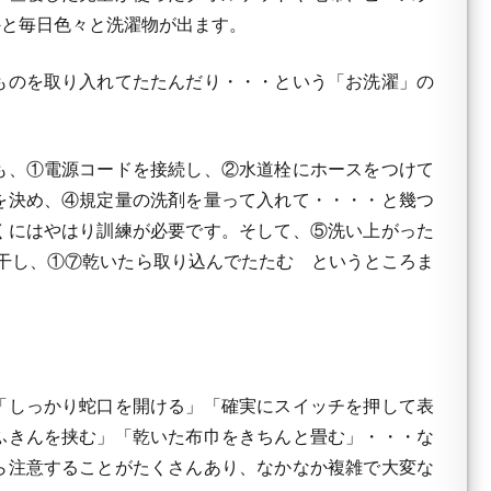
外と毎日色々と洗濯物が出ます。
ものを取り入れてたたんだり・・・という「お洗濯」の
も、①電源コードを接続し、②水道栓にホースをつけて
を決め、④規定量の洗剤を量って入れて・・・・と幾つ
くにはやはり訓練が必要です。そして、⑤洗い上がった
干し、①⑦乾いたら取り込んでたたむ というところま
「しっかり蛇口を開ける」「確実にスイッチを押して表
ふきんを挟む」「乾いた布巾をきちんと畳む」・・・な
ら注意することがたくさんあり、なかなか複雑で大変な