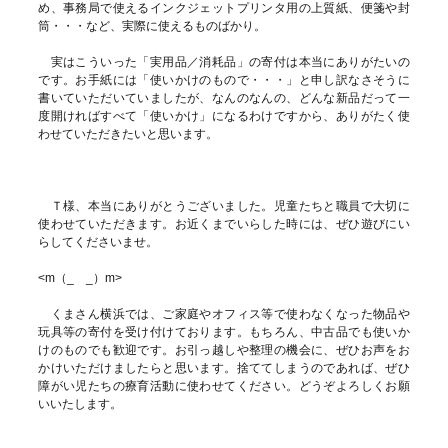
め、事務局で使えるインクジェットプリンタ用の上質紙、便箋や封
筒・・・など、実際に使えるものばかり。
実はこういった「実用品／消耗品」の寄付は本当にありがたいの
です。お手紙には「使いかけのもので・・・」と申し訳なさそうに
書いていただいていましたが、なんのなんの、どんな新品だって一
度開ければすべて「使いかけ」になるわけですから、ありがたく使
わせていただきたいと思います。
Ｔ様、本当にありがとうございました。児童たちと職員で大切に
使わせていただきます。お近くまでいらした時には、ぜひ遊びにい
らしてくださいませ。
<m（_ _）m>
くまさん横浜では、ご家庭やオフィス等で使わなくなった物品や
玩具等の寄付を受け付けております。もちろん、中古品でも使いか
けのものでも歓迎です。お引っ越しや整理の機会に、ぜひお声をお
かけいただけましたらと思います。捨ててしまうのであれば、ぜひ
障がい児たちの療育活動に使わせてください。どうぞよろしくお願
いいたします。