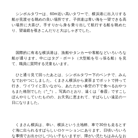
シンボルタワーは、60m近い高いタワーで、横浜港に出入りする
船が見渡せる眺めの良い場所です。子供達は青い海を一望できる高
い場所に大喜び。手すりから身を乗り出して航行する船を眺めた
り、望遠鏡を覗きこんだりと大はしゃぎでした。
国際的に有名な横浜港は、漁船やタンカーや客船などいろいろな
船が通ります。中にはタグ・ボート（大型船を引っ張る船）を見
て、職員に質問する児童もいます。
ひと通り見て回ったあとは、シンボルタワー下のベンチで、みん
なでおやつにしました。くまさん横浜から麦茶までポットで持って
行き、ワイワイと言いながら、あたたかい春空の下で食べるおやつ
もまた格別でした（^_^）。写真のとおり、遠くは「春霞」ですこし
ぼんやりしていたものの、お天気に恵まれて、すばらしい遠足の一
日になりました。
くまさん横浜は、幸い、横浜という土地柄、車で30分も走るとす
ぐ海に出られるすばらしいロケーションにあります。日頃いろいろ
な事情でお出かけしづらい子もいますが、障がい児たちはみんなお