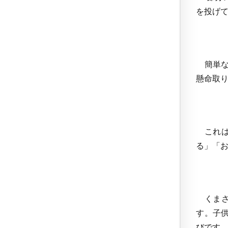
を投げ
簡単な
懸命取
これは
る」「
くまさ
す。子
びです。