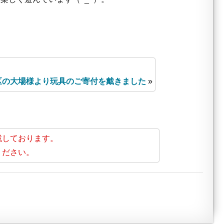
区の大場様より玩具のご寄付を戴きました
»
載しております。
ください。