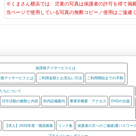
※くまさん横浜では、児童の写真は保護者の許可を得て掲
当ページで使用している写真の無断コピー／使用はご遠慮
放課後デイサービスとは
課後デイサービスとは
ご利用金額とお支払い方法
ご利用開始までの手順
たちについて
日中活動の種類と内容
所内設備案内
事業所概要・アクセス
DVDの出版
【求人】2026年度・職員募集
リンク集
保護者の方へのご連絡(要パスワード
プライバシー・ポリシー