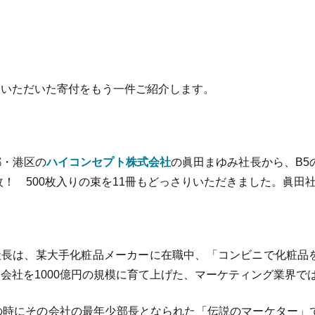
いただいた寄付をもう一件ご紹介します。
・港区の
ハイコンセプト株式会社
の眞田まゆみ社長から、B5
0枚！ 500枚入りの束を11冊もどっさりいただきました。眞
長は、某大手化粧品メーカーに在職中、「コンビニで化粧品
会社を1000億円の規模に育て上げた、マーケティング業界で
の時にその会社の最年少部長となられた「伝説のマーケター」