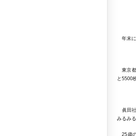
年末に
東京都
と550
眞田社
みるみる
25歳