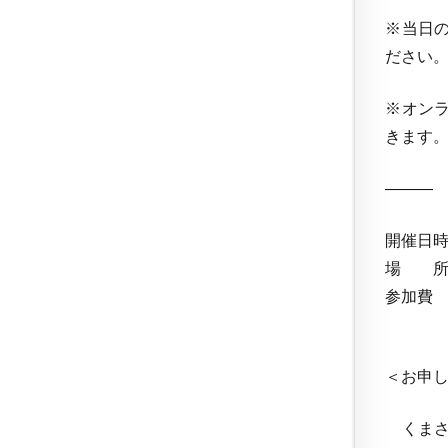
※当日
ださい
※オン
きます
——
開催日時 
場 所
参加費
300
＜お申
くまさん