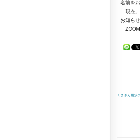
名前を
現在、
お知ら
ZOO
くまさん横浜