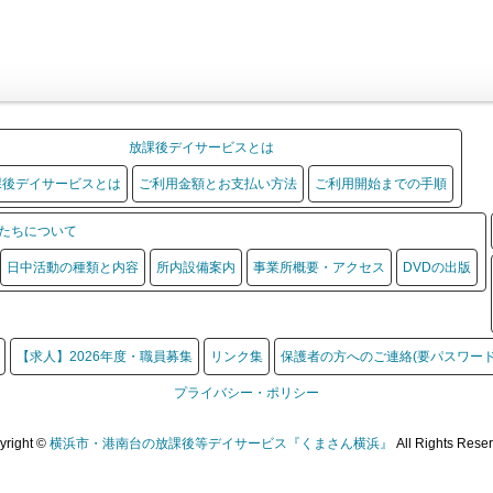
放課後デイサービスとは
課後デイサービスとは
ご利用金額とお支払い方法
ご利用開始までの手順
たちについて
日中活動の種類と内容
所内設備案内
事業所概要・アクセス
DVDの出版
【求人】2026年度・職員募集
リンク集
保護者の方へのご連絡(要パスワード
プライバシー・ポリシー
yright ©
横浜市・港南台の放課後等デイサービス『くまさん横浜』
All Rights Rese