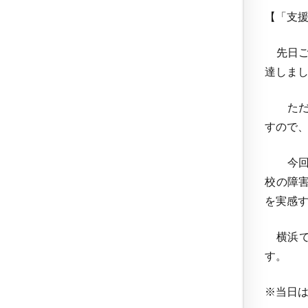
【「支
先日ご
達しま
ただし
すので
今回は
校の障
を実感
横浜で
す。
※当日