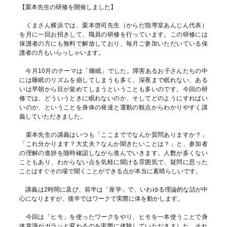
【栗本先生の研修を開催しました】
くまさん横浜では、栗本啓司先生（からだ指導室あんじん代表）
を月に一回お招きして、職員の研修を行っています。この研修には
保護者の方にも無料で解放しており、毎月ご参加いただいている保
護者の方もいらっしゃいます。
今月10月のテーマは「睡眠」でした。障害あるお子さんたちの中
には睡眠のリズムを崩してしまうも多く、深夜まで眠れない、ある
いは早朝から目が覚めてしまうということも多いのです。今回の研
修では、どういうときに眠れないのか、そしてどのようにすればい
いのか、ということを身体の発達と運動の観点からわかりやすく講
義していただきました。
栗本先生の講義はいつも「ここまででなんか質問ありますか？」
「これ分かります？大丈夫？なんか聞きたいことは？」と、参加者
の理解の進捗を随時確認しながら進んでいきます。人数が多くない
こともあり、わからない点を気軽に聞ける雰囲気で、疑問に思った
ことはすぐその場で聞くことができる点が本当に素晴らしいです。
講義は2時間に及び、前半は「座学」で、いわゆる理論的な話が中
心になりますが、後半ではワークで実際に体を動かします。
今回は「ヒモ」を使ったワークをやり、ヒモを一本使うことで身
体意識がガラッと変わるのを実際に体験していただきました。それ