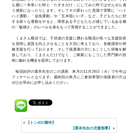
も腰に一本巻いた時と「たすきがけ」にしてみた時ではぜんぜん違
う感覚になったりします。そしてその変わった意識で実際に「ハイ
ハイ運動」「金魚運動」や「五本指いい子」など、子どもたちに対
する様々な運動をやると、障害ある子どもたちが感じているある種
の「敏感さ」のレベルを身をもって実感することができました。
くまさん横浜では、子供達の支援に携わる職員が色々な支援技術
を習得し資質を向上させることを大切に考えており、各種講習や研
修支援を行っております。そして保護者の方にもこうした研修を解
放しており、くまさんだけでなく、ご家庭にもこうした専門家の技
術に触れる機会を提供しております。
毎回好評の栗本先生のこの講座、来月の11月26日（火）で今年は
フィナーレとなります。最終回の来月にご参加希望の保護者の方は
ぜひお早めにお申し込みください。
«
【トンボの製作】
【栗本先生の児童指導】
»