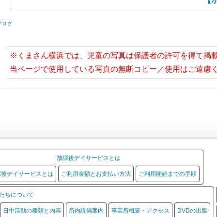
【
ブログ
※くまさん横浜では、児童の写真は保護者の許可を得て掲
当ページで使用している写真の無断コピー／使用はご遠慮
放課後デイサービスとは
課後デイサービスとは
ご利用金額とお支払い方法
ご利用開始までの手順
たちについて
日中活動の種類と内容
所内設備案内
事業所概要・アクセス
DVDの出版