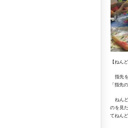
【ねん
指先を
「指先
ねんど
のを見
てねん