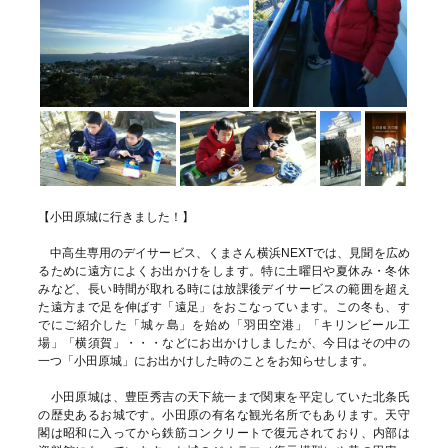
【小田原城に行きました！】
中高生専用のデイサービス、くまさん横浜NEXTでは、見聞を広め
るために遠方によくお出かけをします。特に土曜日や夏休み・冬休
みなど、長い時間が取れる時には放課後デイサービスの範囲を超え
た遠方まで足を伸ばす「遠足」をおこなっています。この冬も、す
でにご紹介した「城ヶ島」を始め「羽田空港」「キリンビール工
場」「横須賀」・・・などにお出かけしましたが、今日はその中の
一つ「小田原城」にお出かけした時のことをお知らせします。
小田原城は、豊臣秀吉の天下統一まで関東を平定していた北条氏
の歴史あるお城です。小田原の有名な観光名所でもあります。天守
閣は昭和に入ってから鉄筋コンクリートで復元されており、内部は