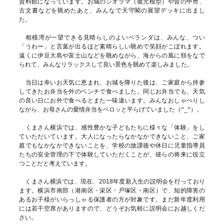
資料館になっています。お城のジオラマ（復元模型）や昔の甲冑、
古文書などを眺めたあと、みんなで天守閣の展望デッキに出まし
た。
相模湾が一望できる見晴らしのよいベランダは、みんな、つい
「うわー」と言葉が出るほど素晴らしい眺めで笑顔がこぼれます。
遠くに伊豆大島や富士山などを眺めながら、海からの風に頬をなで
られて、みんなリラックスして良い景色を眺めて楽しみました。
当日は幸いお天気に恵まれ、お城を降りた後は、ご家庭から持参
してきたお弁当を外のベンチで食べました。同じお弁当でも、天気
の良い日にお外で食べるとまた一味違います。みんなおしゃべりし
ながら、お母さんの愛情弁当をペロッと平らげていました（^_^）。
くまさん横浜では、感性豊かな子どもたちに様々な「体験」をし
ていただいています。大人になったらなかなかできないこと、ご家
庭でもなかなかできないことを、学校の放課後や休日に児童指導員
たちの安全管理の下で体験していただくことが、彼らの将来に役立
つことだと考えています。
くまさん横浜では、現在、2018年度新入生の説明会を行っており
ます。横浜市南部（港南区・栄区・戸塚区・南区）で、知的障害の
あるお子様がいらっしゃる保護者の方が対象です。まだ新年度利用
には若干空席がありますので、どうぞお気軽に説明会にお越しくだ
さい。