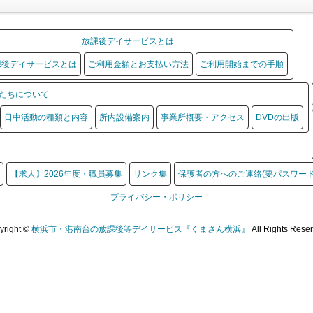
放課後デイサービスとは
課後デイサービスとは
ご利用金額とお支払い方法
ご利用開始までの手順
たちについて
日中活動の種類と内容
所内設備案内
事業所概要・アクセス
DVDの出版
【求人】2026年度・職員募集
リンク集
保護者の方へのご連絡(要パスワード
プライバシー・ポリシー
yright ©
横浜市・港南台の放課後等デイサービス『くまさん横浜』
All Rights Rese