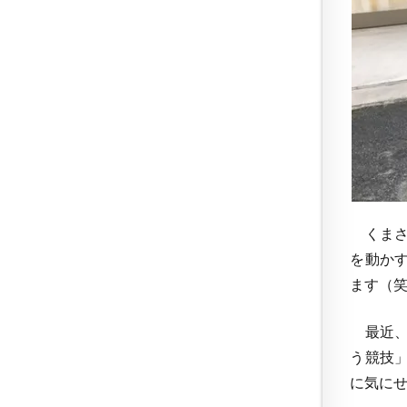
くまさ
を動か
ます（
最近、
う競技
に気に