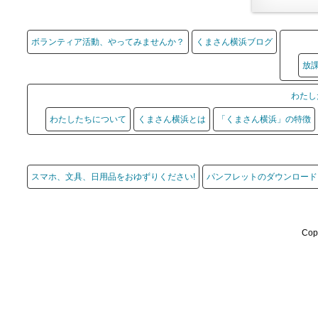
ボランティア活動、やってみませんか？
くまさん横浜ブログ
放
わたし
わたしたちについて
くまさん横浜とは
「くまさん横浜」の特徴
スマホ、文具、日用品をおゆずりください!
パンフレットのダウンロード
Cop