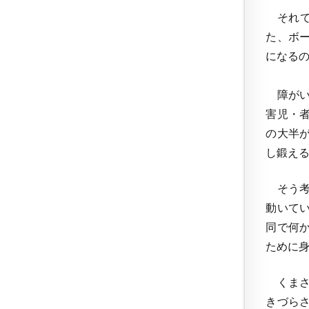
それで
た、ボ
になる
障がい
害児・
の大半
し鍛え
そう考
動いて
同で何
ために
くまさ
きづら