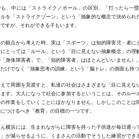
も、中には「ストライク／ボール」の区別、「打ったら一塁
ールを「ストライクゾーン」という「抽象的な概念で決められ
のですが、それができる子もいます。
の観点から考えた時、実は「スポーツ」は知的障害児・者に
者にとっては「ルール」という「目に見えない抽象概念」の理
が「身体障害者」で、「知的障害者」はほとんどいいません）
るだけでなく「抽象思考の訓練」という「脳トレ」の側面も持
えて周囲を見渡すと、私達の社会はさまざまな「目に見えな
います。大人になって社会に参加するということは、そのルー
かの作業をしていくことにほかなりません。しかしこのことは
身につけるべき「教育」の目標の一つです。
ん横浜には、生まれながらに障害を持った子供達が毎日通っ
さ」が減らせるように、くまさんの活動でそうした練習ができ