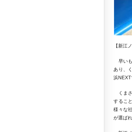
【新江
早いも
あり、
浜NEX
くまさ
するこ
様々な
が選ば