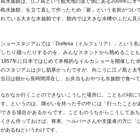
水族館は、江ノ島という観光地の直ぐ側にある2004年にオー
島水族館」を立て直して作ったため「新」という名前がついてい
されている大きな水族館です。館内では大きな水槽やふだん見
。
ョースタジアムでは「Dolferia（ドルフェリア）」とい
プしたり踊ったりするのを、みんなスタンドから眺めること
、1957年に日本ではじめて本格的なイルカショーを開催した
外のスタジアムは少し肌寒かったですが、向こうに江ノ島と太
当日は朝から長時間滞在し、お弁当もおやつも水族館で食べて
なかなか行くことのできないこうした場所に、こともの頃に
ます。というのは、障がいを持った子の中には「行ったことが
ができる場合があるからです。こどものうちからこうしてあ
たくさん作っておけば、将来、ヘルパーさんや支援者の方に「
性があるねというわけです。