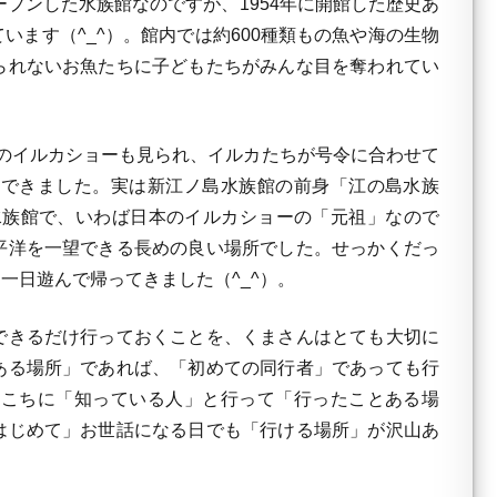
プンした水族館なのですが、1954年に開館した歴史あ
ます（^_^）。館内では約600種類もの魚や海の生物
られないお魚たちに子どもたちがみんな目を奪われてい
う名のイルカショーも見られ、イルカたちが号令に合わせて
もできました。実は新江ノ島水族館の前身「江の島水族
水族館で、いわば日本のイルカショーの「元祖」なので
平洋を一望できる長めの良い場所でした。せっかくだっ
一日遊んで帰ってきました（^_^）。
できるだけ行っておくことを、くまさんはとても大切に
ある場所」であれば、「初めての同行者」であっても行
ちこちに「知っている人」と行って「行ったことある場
はじめて」お世話になる日でも「行ける場所」が沢山あ