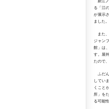
新江ノ島
る「江の
が展示
ました
また、シ
ジャン
館」は
す。屋
たので、
ふだん
してい
くこと
所」を
る可能