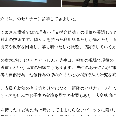
援介助法」のセミナーに参加してきました】
くまさん横浜では管理者が「支援介助法」の研修を受講して
ク対応の技術です。障がいを持った利用児童たちが暴れたり、
く衝突や攻撃を回避し、落ち着いたした状態まで誘導していく
の廣木道心（ひろきどうしん）先生は、福祉の現場で現役の
「護道」という武道の宗家でもあります。 先生のお子さんが自
・者の自傷行為、他傷行為の際の介助のための誘導法の研究を
、支援介助法の考え方だけではなく「距離のとり方」「パー
方とペアを組んでお手本の実演を見ての実習もあり、大変勉強
を持った子どもたちは時としてままならないパニックに陥り