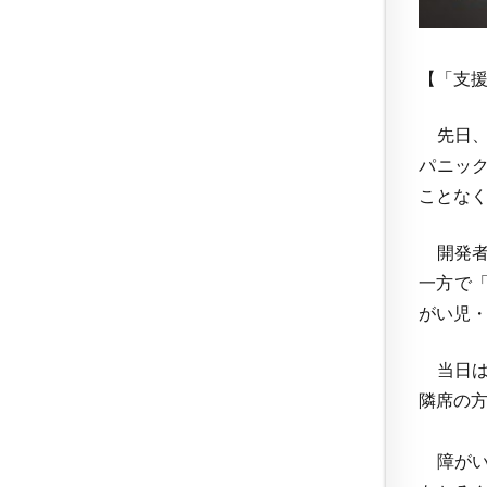
【「支
先日、
パニッ
ことな
開発者
一方で
がい児
当日は
隣席の
障がい