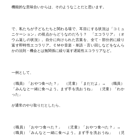
機能的な意味合いからは、そのようなことだと思います。
で、私たちが子どもたちと関わる場で、耳目にする状況は「コミュ
ニケーション」の視点からどうなのだろう？ 「エコラリア」（オ
ウム返しの状況）。自分に向けられた言葉を、全て・部分的に繰り
返す即時性エコラリア。ＣＭや音楽・単語・言い回しなどをなんら
かの法則・機会とは無関係に繰り返す遅延性エコラリアなど。
一例として、
（職員）「おやつ食べた？」 （児童）「まだだよ」→ （職員）
「みんなと一緒に食べよう。まず手を洗おうね」 （児童）「わか
った」
が通常のやり取りだとしたら、
（職員）「おやつ食べた？」 （児童）「おやつ食べた？」→
（職員）「みんなと一緒に食べよう。まず手を洗おうね」 （児