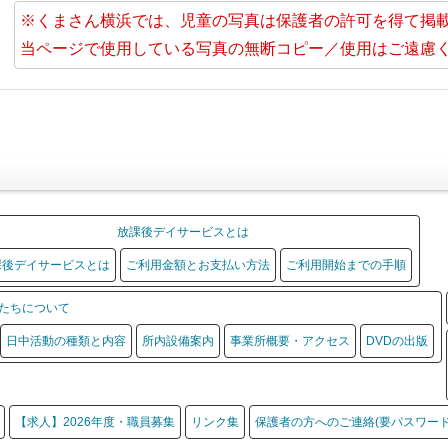
※くまさん横浜では、児童の写真は保護者の許可を得て掲
当ページで使用している写真の無断コピー／使用はご遠慮
放課後デイサービスとは
課後デイサービスとは
ご利用金額とお支払い方法
ご利用開始までの手順
たちについて
日中活動の種類と内容
所内設備案内
事業所概要・アクセス
DVDの出版
【求人】2026年度・職員募集
リンク集
保護者の方へのご連絡(要パスワード