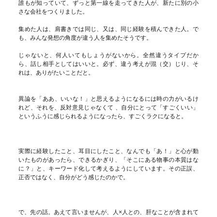
誰もが知っていて、ずっと第一線を走ってきた人が、新たに別の小
さな会社をつくりました。
集めた人は、肩書きでは同じ、又は、同じ経験を積んできた人。で
も、みんな発想の角度が違う人を集めたそうです。
じゃないと、何人いてもしょうがないから。全然違うタイプだか
ら、話し相手としてはいいと。必ず、違う考えが混（交）じり、そ
れは、ありがたいことだと。
異論を「ああ、いいな！」と思えるようになるには時の力がいるけ
れど、それを、反対意見じゃなくて 、自分にとって「すごくいい」
というふうに感じられるようになったら、すごくラクになると。
実際に経験したこと、耳目にしたこと、なんでも「あ！」と心が動
いたものがあったら、できるかぎり、「そこにある物事の本質はな
に？」と、キーワード化して考えるようにしています。その正誤、
正否ではなく、自分がどう感じたのかで。
で、先の話。あえて言いませんが、人×人との、肝なことが含まれて