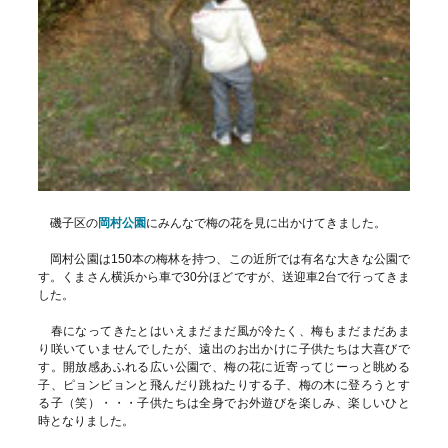
磯子区の
岡村公園
にみんなで梅の花を見に出かけてきました。
岡村公園は150本の梅林を持つ、この近所では有名な大きな公園で
す。くまさん横浜から車で30分ほどですが、送迎車2台で行ってきま
した。
春になってきたとはいえまだまだ風が冷たく、梅もまだまだあま
り咲いていませんでしたが、遠出のお出かけに子供たちは大喜びで
す。開放感あふれる広い公園で、梅の花に近寄ってじーっと眺める
子、ピョンビョンと飛んだり跳ねたりする子、梅の木に登ろうとす
る子（笑）・・・子供たちは全身でお外遊びを楽しみ、楽しいひと
時となりました。