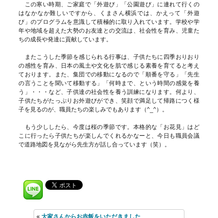
この寒い時期、ご家庭で「外遊び」「公園遊び」に連れて行くの
はなかなか難しいですから、くまさん横浜では、かえって「外遊
び」のプログラムを意識して積極的に取り入れています。学校や学
年や地域を超えた大勢のお友達との交流は、社会性を育み、児童た
ちの成長や発達に貢献しています。
またこうした季節を感じられる行事は、子供たちに四季おりおり
の感性を育み、日本の風土や文化を肌で感じる素養を育てると考え
ております。また、集団での移動になるので「順番を守る」「先生
の言うことを聞いて移動する」「何時まで、という時間の感覚を養
う」・・・など、子供達の社会性を養う訓練になります。何より、
子供たちがたっぷりお外遊びができ、笑顔で満足して帰路につく様
子を見るのが、職員たちの楽しみでもあります（^_^）。
もう少ししたら、今度は桜の季節です。本格的な「お花見」はど
こに行ったら子供たちが楽しんでくれるかなーと、今日も職員会議
で道路地図を見ながら先生方が話し合っています（笑）。
«
大家さんからお赤飯をいただきました