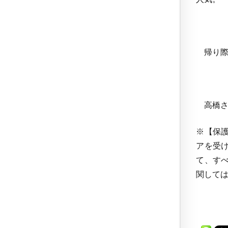
帰り際
高橋さ
※【保
アを受
て、す
関して