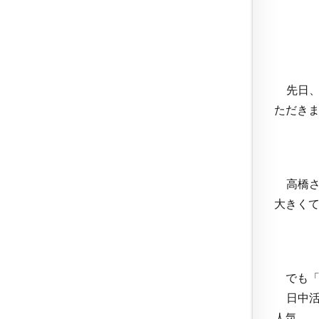
先日、
ただき
高橋さ
大きく
でも「
日中活
人気。