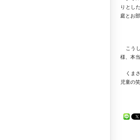
りとし
庭とお
こうし
様、本
くまさ
児童の笑