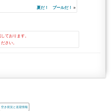
夏だ！ プールだ！
»
載しております。
ください。
空き状況と送迎情報