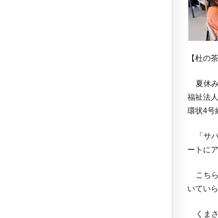
【杜の
夏休み
福祉法人
環状4
「サバ
ートに
こちら
いてい
くまさ