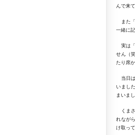
んで来
また「
一緒に
実は「
せん（
たり席
当日は
いまし
まいま
くまさ
れなが
け取っ