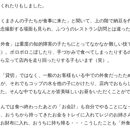
てくれたりもしました。
くまさんの子たちが食事に来た」と聞いて、上の階で納豆を
記念撮影する場面も見られ、ふつうのレストラン訪問とは違っ
外食」は重度の知的障害の子たちにとってなかなか難しい技
笑）。ポロポロこぼしたり、手づかみで食べてしまったりする
から立って店内を走り回ったりする子もいます（笑）。
「貸切」ではなく、一般のお客様もいる中での外食だったた
たが、それでもコップの水を他の子にかけたり、店内でおもら
した。そんな中でもなんとか皆美味しいお昼をいただくことが
んでは食べ終わったあとの「お会計」も自分でやることにな
ら、おうちから持ってきたお金をトレイに入れてレジのお姉さ
てお財布に入れ、おうちに持ち帰る・・・こうしたことも「外