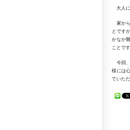
大人に
家から
とです
かなか
ことで
今回、
様には
ていた