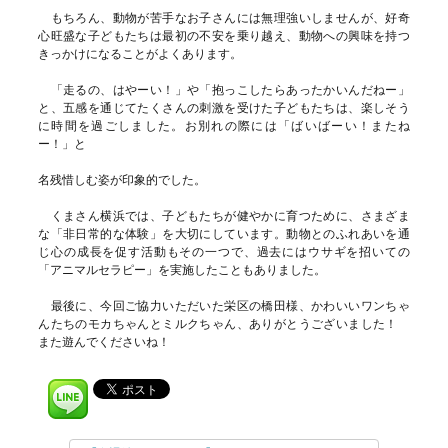
もちろん、動物が苦手なお子さんには無理強いしませんが、好奇
心旺盛な子どもたちは最初の不安を乗り越え、動物への興味を持つ
きっかけになることがよくあります。
「走るの、はやーい！」や「抱っこしたらあったかいんだねー」
と、五感を通じてたくさんの刺激を受けた子どもたちは、楽しそう
に時間を過ごしました。お別れの際には「ばいばーい！またね
ー！」と
名残惜しむ姿が印象的でした。
くまさん横浜では、子どもたちが健やかに育つために、さまざま
な「非日常的な体験」を大切にしています。動物とのふれあいを通
じ心の成長を促す活動もその一つで、過去にはウサギを招いての
「アニマルセラピー」を実施したこともありました。
最後に、今回ご協力いただいた栄区の橋田様、かわいいワンちゃ
んたちのモカちゃんとミルクちゃん、ありがとうございました！
また遊んでくださいね！