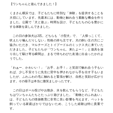
【ワンちゃんと遊んできました！】
くまさん横浜では、子どもたちに特別な「体験」を提供することを
大切にしています。先週末には、動物と触れ合う素敵な機会を作り
ました。公園で「犬と遊ぶ」時間を設け、子どもたちの心を豊かに
する体験を楽しんできました。
この日の参加犬は2匹。どちらも「小型犬」で、「人懐っこくて、
吠えたり噛んだりしない」性格の持ち主です。犬の飼い主の方にご
協力いただき、マルチーズとトイプードルのミックス犬に来ていた
だきました。子どもたちが「ワンちゃん、来たよー！」と遊具を放
り出して駆け寄る瞬間は、まるで待ちわびた友達に出会ったかのよ
うでした。
「わぁー、かわいい！」「お手、お手！」と笑顔で触れ合う子もい
れば、少し不安そうに先生に背中を押されながら手を出す子もいま
したが、ふわふわの毛に触れると緊張が解け、自然と笑顔が広がり
ます。その様子は本当に微笑ましかったです。
この日はボール投げやお散歩、水を飲んでもらうなど、子どもた
ちはワンちゃんたちとたっぷり遊びました。「動物とのふれあい」
は、子どもたちの情操教育に非常に良い影響を与えます。ペットを
飼っている家庭ばかりではないため、こうした経験は特に貴重で
す。