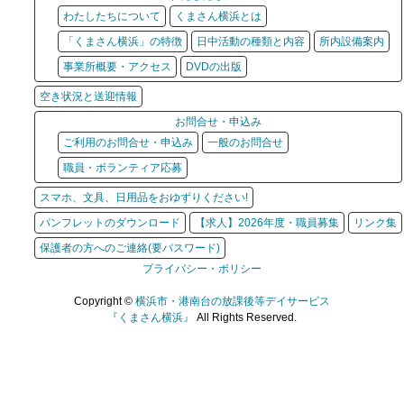
わたしたちについて
くまさん横浜とは
「くまさん横浜」の特徴
日中活動の種類と内容
所内設備案内
事業所概要・アクセス
DVDの出版
空き状況と送迎情報
お問合せ・申込み
ご利用のお問合せ・申込み
一般のお問合せ
職員・ボランティア応募
スマホ、文具、日用品をおゆずりください!
パンフレットのダウンロード
【求人】2026年度・職員募集
リンク集
保護者の方へのご連絡(要パスワード)
プライバシー・ポリシー
Copyright ©
横浜市・港南台の放課後等デイサービス
『くまさん横浜』
All Rights Reserved.