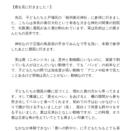
【鹿を見に行きました！】
先日、子どもたちと戸塚区の「相州春日神社」に参拝に行きまし
た。こちらは奈良の春日大社という有名な大きな神社の関東の別院
で、社殿裏に鹿苑があり鹿が飼われています。実は目的はこの鹿さ
んたちの見学です。
神社なので正面の鳥居前の手水でみんなで手を洗い、本殿で参拝
したあとに鹿苑に行きます。
実は鹿（ニホンジカ）は、意外と動物園にいないのに、家庭で飼
っている人がほとんどいない動物です。でも「バンビ」の絵本など
で、子どもたちの間では知名度が高い動物で「アニメや絵本で見た
ことあるけど実物は見たことがない」動物なのです。
子どもたちが鹿苑の柵に近づくと、慣れた鹿の方から寄ってきま
す。そして柵越しに「鹿せんべい」をあげると、柵の隙間から鼻を
突き出してペロッと食べてくれます。初めての子はおっかなびっく
りで腰が引ける子もいましたが（笑）、面白くて何度も餌やりをす
る子もいました。鹿は元来おとなしい動物ですが、この時期、オス
鹿は立派な角が生えていてとても勇ましい印象でした。
なかなか体験できない「鹿への餌やり」に子どもたちもとても喜