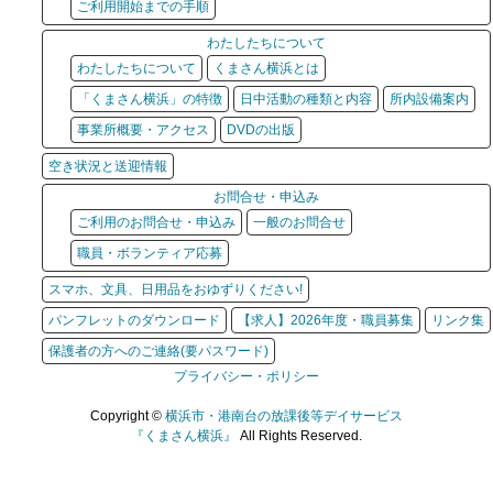
ご利用開始までの手順
わたしたちについて
わたしたちについて
くまさん横浜とは
「くまさん横浜」の特徴
日中活動の種類と内容
所内設備案内
事業所概要・アクセス
DVDの出版
空き状況と送迎情報
お問合せ・申込み
ご利用のお問合せ・申込み
一般のお問合せ
職員・ボランティア応募
スマホ、文具、日用品をおゆずりください!
パンフレットのダウンロード
【求人】2026年度・職員募集
リンク集
保護者の方へのご連絡(要パスワード)
プライバシー・ポリシー
Copyright ©
横浜市・港南台の放課後等デイサービス
『くまさん横浜』
All Rights Reserved.