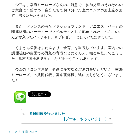
今回は、幸海ヒーローズさんのご好意で、参加児童のそれぞれの
ご家庭に１袋ずつ、自分たちで切り分けた生のコンブのお土産をお
持ち帰りいただきました。
また、フランスの有名ファッショブランド「アニエス・ベー」の
関連財団のバーティーでノベルティとして配布された「ぶんこのこ
んぶが入ったバスソルト」もプレゼントとしていただきました。
くまさん横浜はふだんより「食育」を重視しています。室内での
調理活動や農園での野菜の育成などにくわえ、機会を捉えてこうし
た「食材の社会科見学」」などを行うこともあります。
今回の「コンブ遠足」企画に多大なるご尽力をいただいた「幸海
ヒーローズ」の共同代表、富本龍徳様、誠にありがとうございまし
た！
«
【避難訓練を行いました】
【プール、やっています！】
»
くまさん横浜ブログ