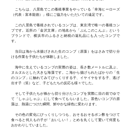
こちらは、八景島でこの養殖事業をやっている「幸海ヒーローズ
（代表：富本龍徳）」様にご協力をいただいての遠足です。
この八景島で養殖されているコンブは、東京湾で唯一の養殖コン
ブです。近所の「金沢文庫」の地名から「ぶんこのこんぶ」という
ブランドで、横浜市のふるさと納税の返礼品にも入ったコンブで
す。
当日は海から水揚げされた生のコンブ（原藻）をはさみで切り分
ける作業を子供たちが体験しました。
海中に生えているコンブの実際の姿は、長さ数メートルに及ぶ、
ヌルヌルとした大きな海藻です。こ海から揚げられたばかりの「生
のコンブ」に触れてみてびっくりする子、イヤイヤをする子、逃げ
出す子（笑）など、子どもたちの反応も様々でした。
そして子供たちが株から切り分けたコンブを実際に目の前でゆで
て「しゃぶしゃぶ」にして食べてもらいました。茶色いコンブの原
藻は、熱湯につけた瞬間、鮮やかな緑色に変わります。
その色の変化にびっくりしつつも、おそるおそるポン酢をつけて
食べると何人もの子が「おいしい！」とめを丸くして驚いて何度も
おかわりしていました。