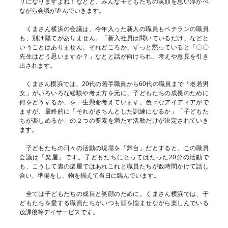
リになりますよね！などと、みんな子どもたちの笑顔を思い浮かべ
ながら会議が進んでいきます。
くまさん横浜の会議は、今年入った新人の職員もベテランの職員
も、別け隔てがありません。「新入社員は聞いているだけ」などと
いうことはありません。それどころか、ずっと黙っていると「〇〇
先生はどう思いますか？」なとと話が向けられ、考えや意見を引き
出されます。
くまさん横浜では、20代の若手職員から60代の職員まで「老若男
女」がいろいろな経験や考え方を元に、子どもたちの成長のために
何をどうするか、を一生懸命考えています。色々なアイディアがで
ますが、最終的に「それがきちんとした訓練になるか」「子どもた
ちが楽しめるか」の２つの要素を満たす活動だけが決定されていき
ます。
子どもたちの日々の活動の現場を「舞台」だとすると、この職員
会議は「楽屋」です。子どもたちにとってはたった20分の活動で
も、こうして裏の楽屋ではあれこれと職員たちが数時間かけて話し
合い、準備をし、物を揃えて当日に臨んでいます。
全ては子どもたちの成長と笑顔のために。くまさん横浜では、子
どもたちを愛する職員たちがいつも頭を悩ませながら楽しんでいる
放課後等デイサービスです。