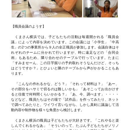
【職員会議のようす】
くまさん横浜では、子どもたちの活動は毎週開かれる「職員会
議」によって内容を決めています。この会議には「小学生」「中高
生」の2つの事業所から９人の全正職員が参加します。会議自体はそ
れぞれのチームに分かれて行いますが、時に遠足などの「合同企
画」もあるため、隣り合わせのテーブルで行っています。たまに
「すみませーん、この日芋掘りの予約取れそうなんだけど、そっち
はどうですか？」とひょいと隣のテーブルから声がかかることもあ
ります。
「こんなの作れるかな、どう？」「それって材料は？」「あー、
その部分をハサミで切るのは難しいかも」「あそこってお出かけす
ると往復で何時間くらいかかる？」「あ、今、調べます」・・・・
などなど、職員たちはその場で「試作品」を作ってみたり、ネット
で調べてみたりと、ワイワイ言いながら、しかし真剣に議論して活
動内容や制作物を様々な角度から検討します。
くまさん横浜の職員は子どもたちが大好きです。「これやると楽
しんでくれるかなあ」「そういのって、たぶん子どもたちがノリノ