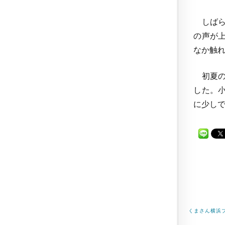
しばら
の声が
なか触
初夏の
した。
に少し
くまさん横浜