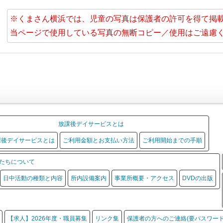
※くまさん横浜では、児童の写真は保護者の許可を得て掲
当ページで使用している写真の無断コピー／使用はご遠慮
放課後デイサービスとは
課後デイサービスとは
ご利用金額とお支払い方法
ご利用開始までの手順
たちについて
日中活動の種類と内容
所内設備案内
事業所概要・アクセス
DVDの出版
【求人】2026年度・職員募集
リンク集
保護者の方へのご連絡(要パスワード