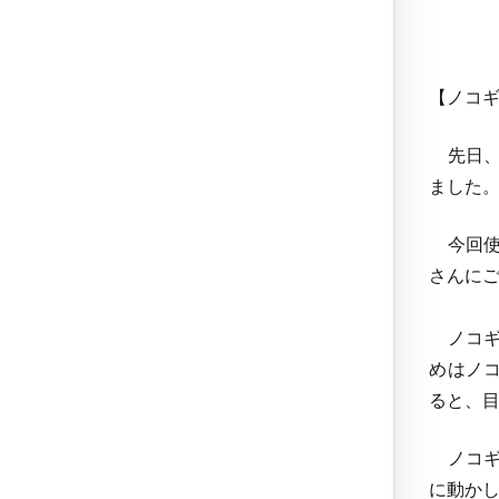
【ノコ
先日、
ました
今回使
さんに
ノコギ
めはノ
ると、
ノコギ
に動か